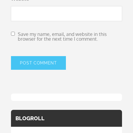
Save my name, email, and website in this
browser for the next time I comment.
BLOGROLL