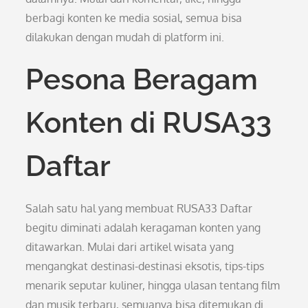
berbagi konten ke media sosial, semua bisa
dilakukan dengan mudah di platform ini.
Pesona Beragam
Konten di RUSA33
Daftar
Salah satu hal yang membuat RUSA33 Daftar
begitu diminati adalah keragaman konten yang
ditawarkan. Mulai dari artikel wisata yang
mengangkat destinasi-destinasi eksotis, tips-tips
menarik seputar kuliner, hingga ulasan tentang film
dan musik terbaru, semuanya bisa ditemukan di