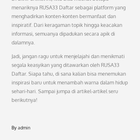
menariknya RUSA33 Daftar sebagai platform yang
menghadirkan konten-konten bermanfaat dan
inspiratif. Dari keragaman topik hingga keacakan
informasi, semuanya dipadukan secara apik di
dalamnya.
Jadi, jangan ragu untuk menjelajahi dan menikmati
segala keasyikan yang ditawarkan oleh RUSA33
Daftar. Siapa tahu, di sana kalian bisa menemukan
inspirasi baru untuk menambah warna dalam hidup
sehari-hari. Sampai jumpa di artikel-artikel seru
berikutnya!
By
admin