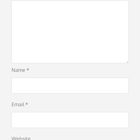
Name
*
Email
*
Website