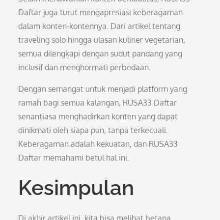
Daftar juga turut mengapresiasi keberagaman
dalam konten-kontennya. Dari artikel tentang
traveling solo hingga ulasan kuliner vegetarian,
semua dilengkapi dengan sudut pandang yang
inclusif dan menghormati perbedaan.
Dengan semangat untuk menjadi platform yang
ramah bagi semua kalangan, RUSA33 Daftar
senantiasa menghadirkan konten yang dapat
dinikmati oleh siapa pun, tanpa terkecuali.
Keberagaman adalah kekuatan, dan RUSA33
Daftar memahami betul hal ini.
Kesimpulan
Di akhir artikel ini, kita bisa melihat betapa