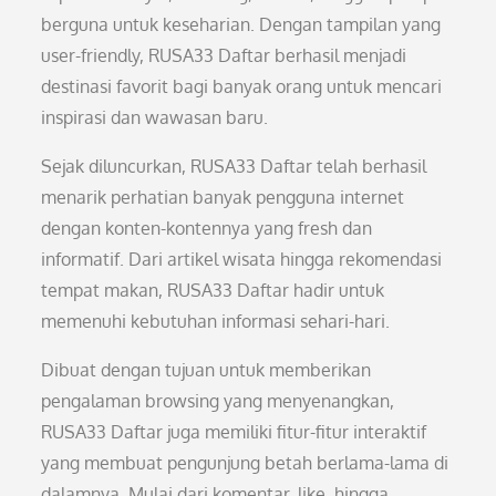
berguna untuk keseharian. Dengan tampilan yang
user-friendly, RUSA33 Daftar berhasil menjadi
destinasi favorit bagi banyak orang untuk mencari
inspirasi dan wawasan baru.
Sejak diluncurkan, RUSA33 Daftar telah berhasil
menarik perhatian banyak pengguna internet
dengan konten-kontennya yang fresh dan
informatif. Dari artikel wisata hingga rekomendasi
tempat makan, RUSA33 Daftar hadir untuk
memenuhi kebutuhan informasi sehari-hari.
Dibuat dengan tujuan untuk memberikan
pengalaman browsing yang menyenangkan,
RUSA33 Daftar juga memiliki fitur-fitur interaktif
yang membuat pengunjung betah berlama-lama di
dalamnya. Mulai dari komentar, like, hingga