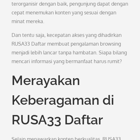
terorganisir dengan baik, pengunjung dapat dengan
cepat menemukan konten yang sesuai dengan
minat mereka.
Dan tentu saja, kecepatan akses yang dihadirkan
RUSA33 Daftar membuat pengalaman browsing
menjadi lebih lancar tanpa hambatan. Siapa bilang
mencari informasi yang bermanfaat harus rumit?
Merayakan
Keberagaman di
RUSA33 Daftar
Selain menawarkan konten berkualitas, RUSA33