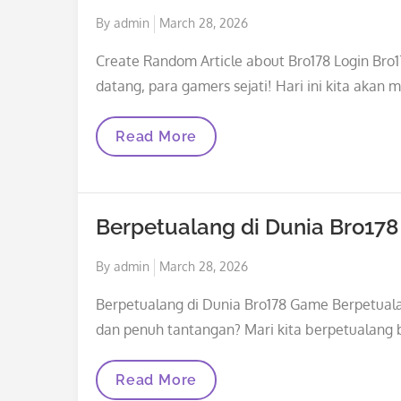
Posted
By
admin
March 28, 2026
on
Create Random Article about Bro178 Login Bro
datang, para gamers sejati! Hari ini kita akan
Bro178
Read More
Login:
Portal
Pengalaman
Bermain
Yang
Berpetualang di Dunia Bro17
Seru!
Posted
By
admin
March 28, 2026
on
Berpetualang di Dunia Bro178 Game Berpetual
dan penuh tantangan? Mari kita berpetualang 
Berpetualang
Read More
Di