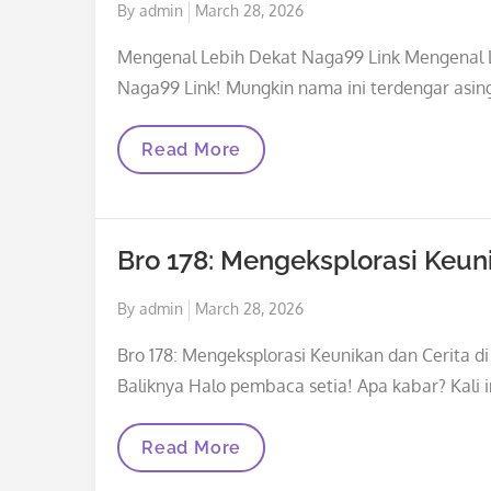
Posted
By
admin
March 28, 2026
on
Mengenal Lebih Dekat Naga99 Link Mengenal L
Naga99 Link! Mungkin nama ini terdengar asing
Mengenal
Read More
Lebih
Dekat
Naga99
Link
Bro 178: Mengeksplorasi Keuni
Posted
By
admin
March 28, 2026
on
Bro 178: Mengeksplorasi Keunikan dan Cerita di
Baliknya Halo pembaca setia! Apa kabar? Kali in
Bro
Read More
178:
Mengeksplorasi