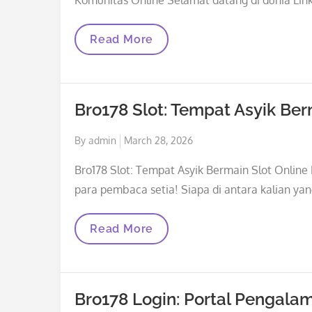
Komunitas Online Selamat datang di dunia Link
Link
Read More
Bro178:
Mengungkap
Cerita
Di
Balik
Bro178 Slot: Tempat Asyik Ber
Layar
Komunitas
Online
Posted
By
admin
March 28, 2026
on
Bro178 Slot: Tempat Asyik Bermain Slot Online
para pembaca setia! Siapa di antara kalian yan
Bro178
Read More
Slot:
Tempat
Asyik
Bermain
Slot
Bro178 Login: Portal Pengala
Online