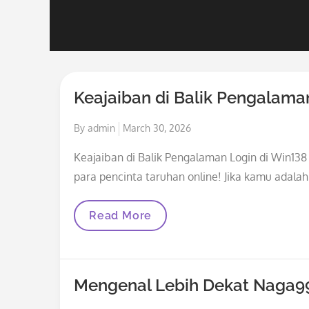
Keajaiban di Balik Pengalama
Posted
By
admin
March 30, 2026
on
Keajaiban di Balik Pengalaman Login di Win138
para pencinta taruhan online! Jika kamu adala
Keajaiban
Read More
Di
Balik
Pengalaman
Login
Di
Mengenal Lebih Dekat Naga99
Win138