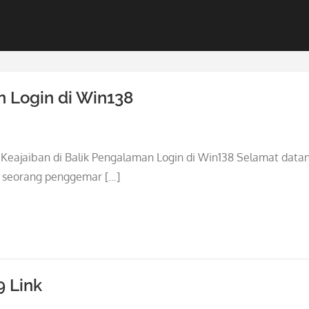
n Login di Win138
 Keajaiban di Balik Pengalaman Login di Win138 Selamat datan
h seorang penggemar […]
 Link