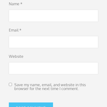
Name
*
Email
*
Website
Save my name, email, and website in this
browser for the next time I comment.