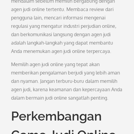
mendalam sebelum memilih bergabung dengan
agen judi online tertentu. Membaca review dari
pengguna lain, mencari informasi mengenai
regulasi yang mengatur industri perjudian online,
dan berkomunikasi langsung dengan agen judi
adalah langkah-langkah yang dapat membantu
Anda menemukan agen judi online terpercaya.
Memilih agen judi online yang tepat akan
memberikan pengalaman berjudi yang lebih aman
dan nyaman. Jangan terburu-buru dalam memilih
agen judi, karena keamanan dan kepercayaan Anda
dalam bermain judi online sangatlah penting.
Perkembangan