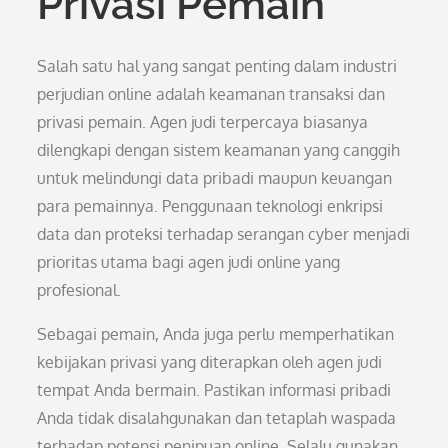
Privasi Pemain
Salah satu hal yang sangat penting dalam industri
perjudian online adalah keamanan transaksi dan
privasi pemain. Agen judi terpercaya biasanya
dilengkapi dengan sistem keamanan yang canggih
untuk melindungi data pribadi maupun keuangan
para pemainnya. Penggunaan teknologi enkripsi
data dan proteksi terhadap serangan cyber menjadi
prioritas utama bagi agen judi online yang
profesional.
Sebagai pemain, Anda juga perlu memperhatikan
kebijakan privasi yang diterapkan oleh agen judi
tempat Anda bermain. Pastikan informasi pribadi
Anda tidak disalahgunakan dan tetaplah waspada
terhadap potensi penipuan online. Selalu gunakan