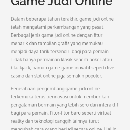
Game Judi Online
Dalam beberapa tahun terakhir, game judi online
telah mengalami perkembangan yang pesat.
Berbagai jenis game judi online dengan fitur
menarik dan tampilan grafis yang memukau
menjadi daya tarik tersendiri bagi para pemain.
Tidak hanya permainan klasik seperti poker atau
blackjack, namun game-game inovatif seperti live
casino dan slot online juga semakin populer.
Perusahaan pengembang game judi online
terkemuka terus berinovasi untuk memberikan
pengalaman bermain yang lebih seru dan interaktif
bagi para pemain. Fitur-fitur baru seperti virtual
reality dan teknologi canggih lainnya turut
mengubah cara orang berjudi secara online. Hal ini