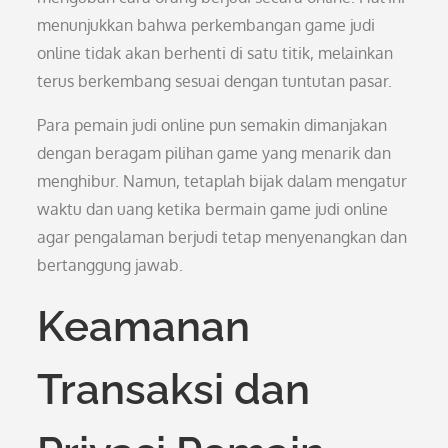
menunjukkan bahwa perkembangan game judi
online tidak akan berhenti di satu titik, melainkan
terus berkembang sesuai dengan tuntutan pasar.
Para pemain judi online pun semakin dimanjakan
dengan beragam pilihan game yang menarik dan
menghibur. Namun, tetaplah bijak dalam mengatur
waktu dan uang ketika bermain game judi online
agar pengalaman berjudi tetap menyenangkan dan
bertanggung jawab.
Keamanan
Transaksi dan