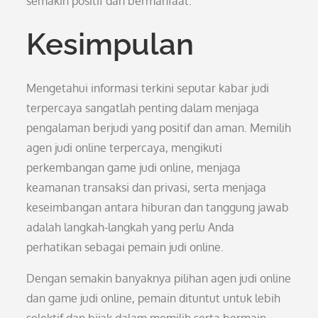
semakin positif dan bermanfaat.
Kesimpulan
Mengetahui informasi terkini seputar kabar judi
terpercaya sangatlah penting dalam menjaga
pengalaman berjudi yang positif dan aman. Memilih
agen judi online terpercaya, mengikuti
perkembangan game judi online, menjaga
keamanan transaksi dan privasi, serta menjaga
keseimbangan antara hiburan dan tanggung jawab
adalah langkah-langkah yang perlu Anda
perhatikan sebagai pemain judi online.
Dengan semakin banyaknya pilihan agen judi online
dan game judi online, pemain dituntut untuk lebih