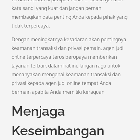
kata sandi yang kuat dan jangan pernah
membagikan data penting Anda kepada pihak yang
tidak terpercaya.
Dengan meningkatnya kesadaran akan pentingnya
keamanan transaksi dan privasi pemain, agen judi
online terpercaya terus berupaya memberikan
layanan terbaik dalam hal ini. Jangan ragu untuk
menanyakan mengenai keamanan transaksi dan
privasi kepada agen judi online tempat Anda
bermain apabila Anda memiliki keraguan.
Menjaga
Keseimbangan