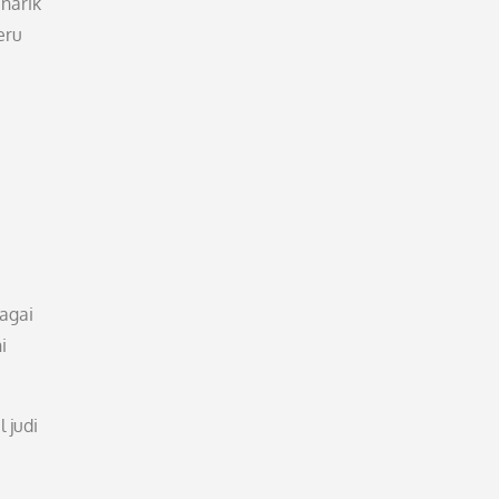
narik
eru
bagai
i
 judi
i