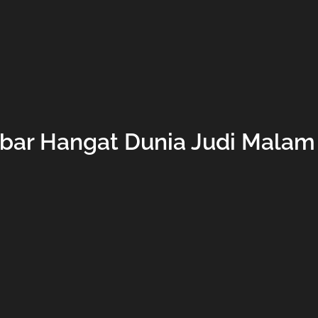
bar Hangat Dunia Judi Malam 