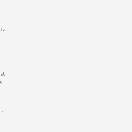
otan
al.
a
ker