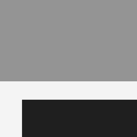
Skip
to
content