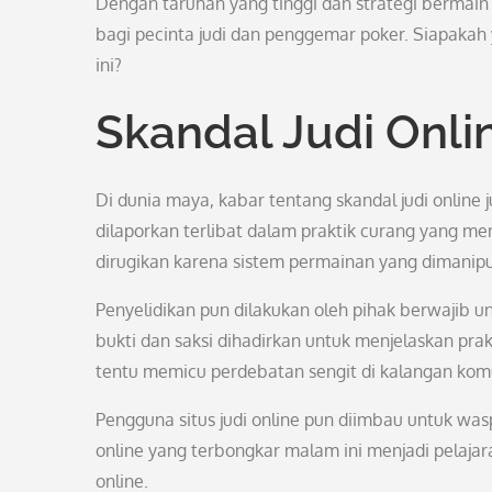
Dengan taruhan yang tinggi dan strategi bermai
bagi pecinta judi dan penggemar poker. Siapaka
ini?
Skandal Judi Onli
Di dunia maya, kabar tentang skandal judi online 
dilaporkan terlibat dalam praktik curang yang m
dirugikan karena sistem permainan yang dimanipu
Penyelidikan pun dilakukan oleh pihak berwajib u
bukti dan saksi dihadirkan untuk menjelaskan prakt
tentu memicu perdebatan sengit di kalangan komun
Pengguna situs judi online pun diimbau untuk wa
online yang terbongkar malam ini menjadi pelajara
online.