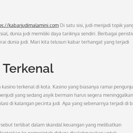
ps://kabarjudimalamini.com
Di satu sisi, judi menjadi topik yan
al, dunia judi memiliki daya tariknya sendiri. Berbagai perist
ai dunia judi. Mari kita telusuri kabar terhangat yang terjadi
 Terkenal
 kasino terkenal di kota. Kasino yang biasanya ramai pengunj
enjudi yang sedang asyik bermain harus segera meninggalka
asi di kalangan pecinta judi. Apa yang sebenarnya terjadi di b
ebut terlibat dalam skandal keuangan yang melibatkan