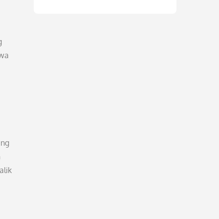
g
iwa
ung
n
alik