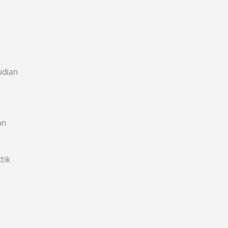
udian
an
tik