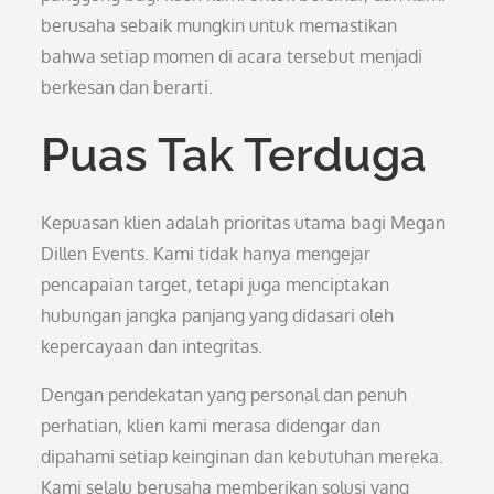
berusaha sebaik mungkin untuk memastikan
bahwa setiap momen di acara tersebut menjadi
berkesan dan berarti.
Puas Tak Terduga
Kepuasan klien adalah prioritas utama bagi Megan
Dillen Events. Kami tidak hanya mengejar
pencapaian target, tetapi juga menciptakan
hubungan jangka panjang yang didasari oleh
kepercayaan dan integritas.
Dengan pendekatan yang personal dan penuh
perhatian, klien kami merasa didengar dan
dipahami setiap keinginan dan kebutuhan mereka.
Kami selalu berusaha memberikan solusi yang