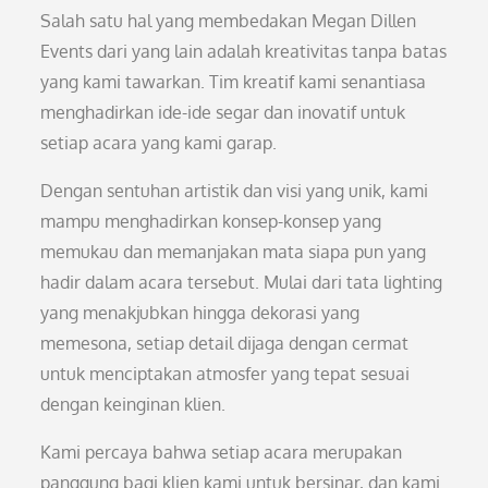
Salah satu hal yang membedakan Megan Dillen
Events dari yang lain adalah kreativitas tanpa batas
yang kami tawarkan. Tim kreatif kami senantiasa
menghadirkan ide-ide segar dan inovatif untuk
setiap acara yang kami garap.
Dengan sentuhan artistik dan visi yang unik, kami
mampu menghadirkan konsep-konsep yang
memukau dan memanjakan mata siapa pun yang
hadir dalam acara tersebut. Mulai dari tata lighting
yang menakjubkan hingga dekorasi yang
memesona, setiap detail dijaga dengan cermat
untuk menciptakan atmosfer yang tepat sesuai
dengan keinginan klien.
Kami percaya bahwa setiap acara merupakan
panggung bagi klien kami untuk bersinar, dan kami