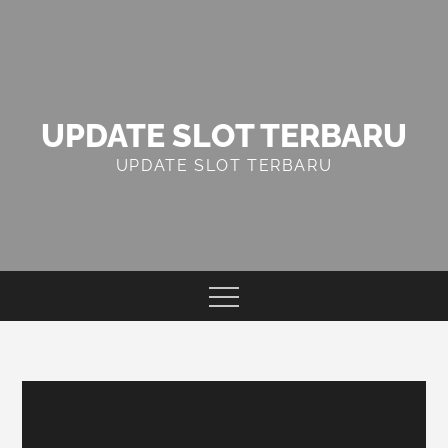
Skip
to
content
UPDATE SLOT TERBARU
UPDATE SLOT TERBARU