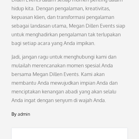
hidup kita. Dengan pengalaman, kreativitas,
kepuasan klien, dan transformasi pengalaman
sebagai landasan utama, Megan Dillen Events siap
untuk menghadirkan pengalaman tak terlupakan
bagi setiap acara yang Anda impikan.
Jadi, jangan ragu untuk menghubungi kami dan
mulailah merencanakan momen spesial Anda
bersama Megan Dillen Events. Kami akan
membantu Anda mewujudkan impian Anda dan
menciptakan kenangan abadi yang akan selalu
Anda ingat dengan senyum di wajah Anda.
By
admin