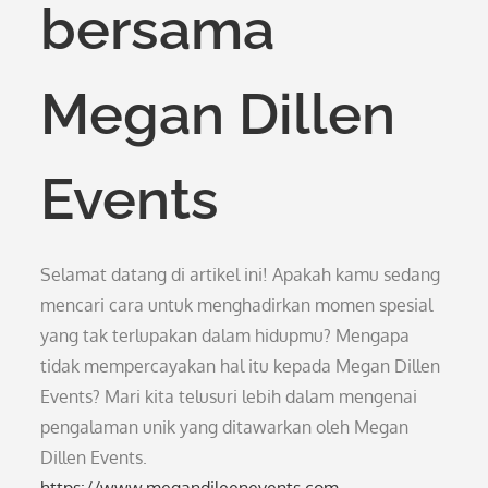
bersama
Megan Dillen
Events
Selamat datang di artikel ini! Apakah kamu sedang
mencari cara untuk menghadirkan momen spesial
yang tak terlupakan dalam hidupmu? Mengapa
tidak mempercayakan hal itu kepada Megan Dillen
Events? Mari kita telusuri lebih dalam mengenai
pengalaman unik yang ditawarkan oleh Megan
Dillen Events.