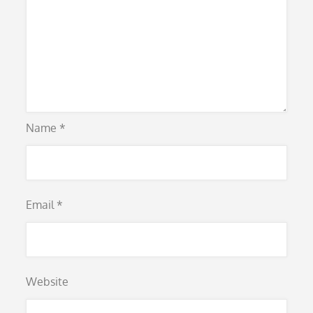
Name
*
Email
*
Website