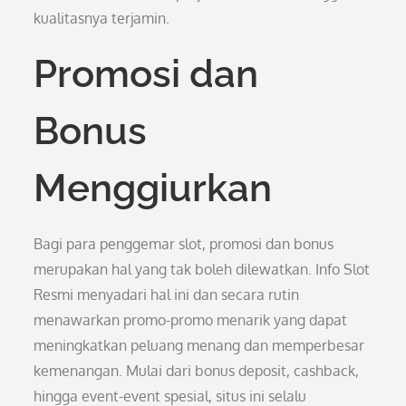
kualitasnya terjamin.
Promosi dan
Bonus
Menggiurkan
Bagi para penggemar slot, promosi dan bonus
merupakan hal yang tak boleh dilewatkan. Info Slot
Resmi menyadari hal ini dan secara rutin
menawarkan promo-promo menarik yang dapat
meningkatkan peluang menang dan memperbesar
kemenangan. Mulai dari bonus deposit, cashback,
hingga event-event spesial, situs ini selalu