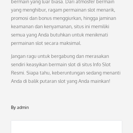
bermain yang luar biasa. Dari atmosfer bermain
yang menghibur, ragam permainan slot menarik,
promosi dan bonus menggiurkan, hingga jaminan
keamanan dan kenyamanan, situs ini memiliki
semua yang Anda butuhkan untuk menikmati
permainan slot secara maksimal.
Jangan ragu untuk bergabung dan merasakan
sendiri keasyikan bermain slot di situs Info Slot
Resmi. Siapa tahu, keberuntungan sedang menanti
Anda di balik putaran slot yang Anda mainkan!
By
admin