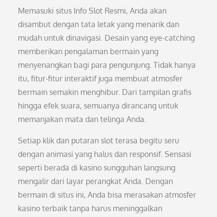
Memasuki situs Info Slot Resmi, Anda akan
disambut dengan tata letak yang menarik dan
mudah untuk dinavigasi. Desain yang eye-catching
memberikan pengalaman bermain yang
menyenangkan bagi para pengunjung. Tidak hanya
itu, fitur-fitur interaktif juga membuat atmosfer
bermain semakin menghibur. Dari tampilan grafis
hingga efek suara, semuanya dirancang untuk
memanjakan mata dan telinga Anda.
Setiap klik dan putaran slot terasa begitu seru
dengan animasi yang halus dan responsif. Sensasi
seperti berada di kasino sungguhan langsung
mengalir dari layar perangkat Anda. Dengan
bermain di situs ini, Anda bisa merasakan atmosfer
kasino terbaik tanpa harus meninggalkan