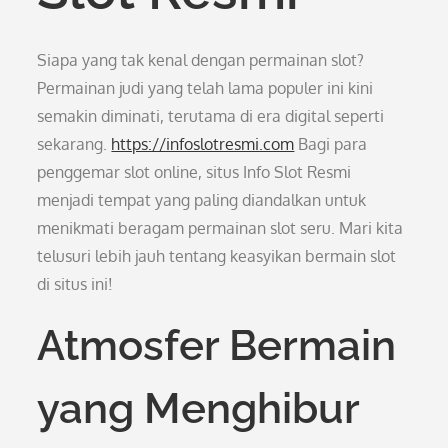
Siapa yang tak kenal dengan permainan slot?
Permainan judi yang telah lama populer ini kini
semakin diminati, terutama di era digital seperti
sekarang.
https://infoslotresmi.com
Bagi para
penggemar slot online, situs Info Slot Resmi
menjadi tempat yang paling diandalkan untuk
menikmati beragam permainan slot seru. Mari kita
telusuri lebih jauh tentang keasyikan bermain slot
di situs ini!
Atmosfer Bermain
yang Menghibur