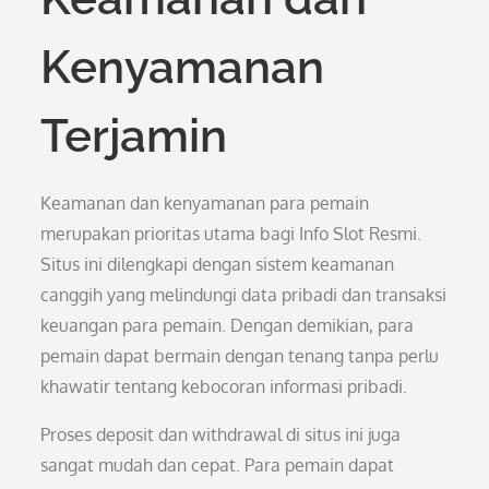
Kenyamanan
Terjamin
Keamanan dan kenyamanan para pemain
merupakan prioritas utama bagi Info Slot Resmi.
Situs ini dilengkapi dengan sistem keamanan
canggih yang melindungi data pribadi dan transaksi
keuangan para pemain. Dengan demikian, para
pemain dapat bermain dengan tenang tanpa perlu
khawatir tentang kebocoran informasi pribadi.
Proses deposit dan withdrawal di situs ini juga
sangat mudah dan cepat. Para pemain dapat