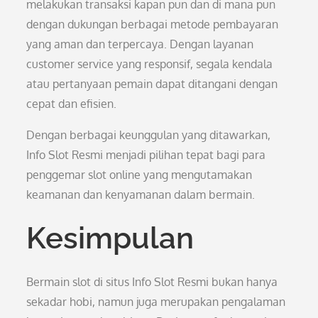
melakukan transaksi kapan pun dan di mana pun
dengan dukungan berbagai metode pembayaran
yang aman dan terpercaya. Dengan layanan
customer service yang responsif, segala kendala
atau pertanyaan pemain dapat ditangani dengan
cepat dan efisien.
Dengan berbagai keunggulan yang ditawarkan,
Info Slot Resmi menjadi pilihan tepat bagi para
penggemar slot online yang mengutamakan
keamanan dan kenyamanan dalam bermain.
Kesimpulan
Bermain slot di situs Info Slot Resmi bukan hanya
sekadar hobi, namun juga merupakan pengalaman