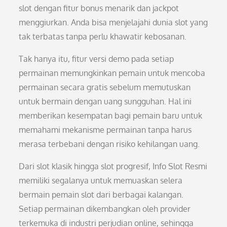
slot dengan fitur bonus menarik dan jackpot
menggiurkan. Anda bisa menjelajahi dunia slot yang
tak terbatas tanpa perlu khawatir kebosanan.
Tak hanya itu, fitur versi demo pada setiap
permainan memungkinkan pemain untuk mencoba
permainan secara gratis sebelum memutuskan
untuk bermain dengan uang sungguhan. Hal ini
memberikan kesempatan bagi pemain baru untuk
memahami mekanisme permainan tanpa harus
merasa terbebani dengan risiko kehilangan uang.
Dari slot klasik hingga slot progresif, Info Slot Resmi
memiliki segalanya untuk memuaskan selera
bermain pemain slot dari berbagai kalangan.
Setiap permainan dikembangkan oleh provider
terkemuka di industri perjudian online, sehingga