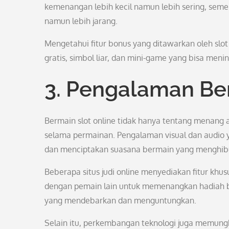
kemenangan lebih kecil namun lebih sering, seme
namun lebih jarang.
Mengetahui fitur bonus yang ditawarkan oleh slot 
gratis, simbol liar, dan mini-game yang bisa me
3. Pengalaman Ber
Bermain slot online tidak hanya tentang menang 
selama permainan. Pengalaman visual dan audio 
dan menciptakan suasana bermain yang menghib
Beberapa situs judi online menyediakan fitur kh
dengan pemain lain untuk memenangkan hadiah be
yang mendebarkan dan menguntungkan.
Selain itu, perkembangan teknologi juga memungk