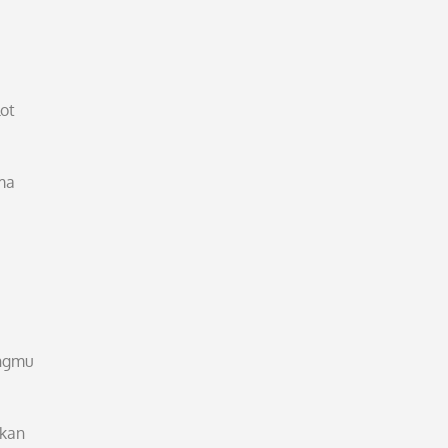
ot
ema
angmu
ikan