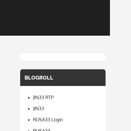
BLOGROLL
JIN33 RTP
JIN33
RUSA33 Login
RUSA33