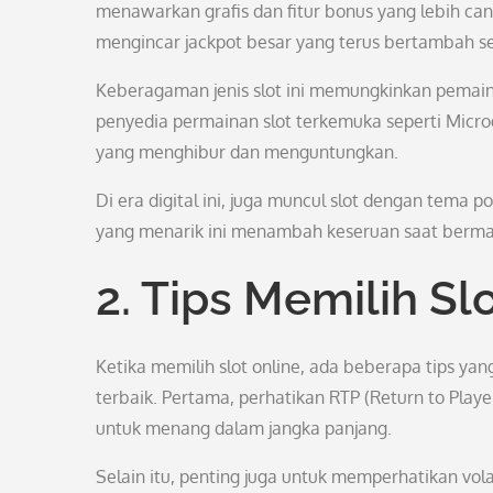
menawarkan grafis dan fitur bonus yang lebih cang
mengincar jackpot besar yang terus bertambah set
Keberagaman jenis slot ini memungkinkan pemain
penyedia permainan slot terkemuka seperti Micro
yang menghibur dan menguntungkan.
Di era digital ini, juga muncul slot dengan tema 
yang menarik ini menambah keseruan saat berm
2. Tips Memilih Sl
Ketika memilih slot online, ada beberapa tips
terbaik. Pertama, perhatikan RTP (Return to Playe
untuk menang dalam jangka panjang.
Selain itu, penting juga untuk memperhatikan vola