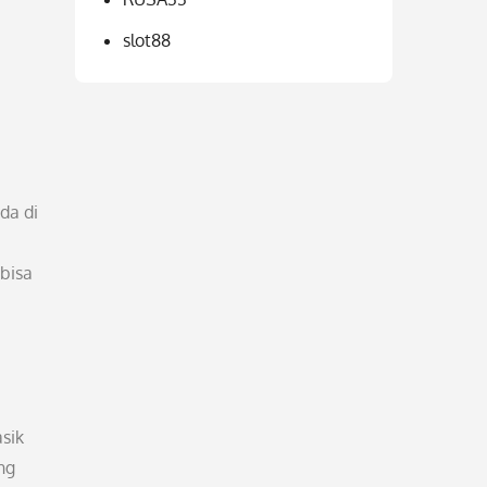
slot88
da di
 bisa
asik
ng