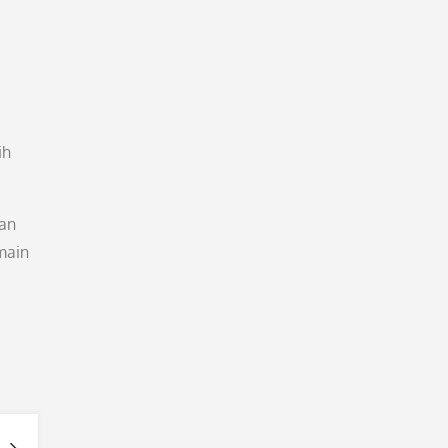
ih
gan
main