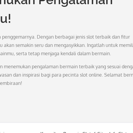
u!
ra penggemarnya. Dengan berbagai jenis slot terbaik dan fitur
 akan semakin seru dan mengasyikkan. Ingatlah untuk memil
mainmu, serta tetap menjaga kendali dalam bermain.
e dan menemukan pengalaman bermain terbaik yang sesuai den
san dan inspirasi bagi para pecinta slot online. Selamat ber
gembiraan!