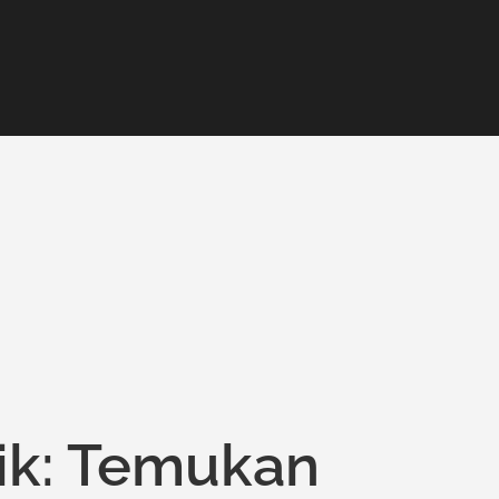
aik: Temukan