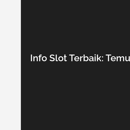
Info Slot Terbaik: Te