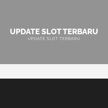
UPDATE SLOT TERBARU
UPDATE SLOT TERBARU