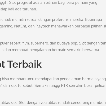
gih. Slot progresif adalah pilihan bagi para pemain yang
iap kali ada taruhan.
 untuk memilih sesuai dengan preferensi mereka. Beberapa
gaming, NetEnt, dan Playtech menawarkan berbagai pilihan sl
populer seperti film, superhero, dan budaya pop. Slot dengan t
ain dan membuat pengalaman bermain semakin berwarna.
ot Terbaik
 yang bisa membantumu mendapatkan pengalaman bermain yang
r) dari slot tersebut. Semakin tinggi RTP, semakin besar pelu
tilitas slot. Slot dengan volatilitas rendah cenderung member