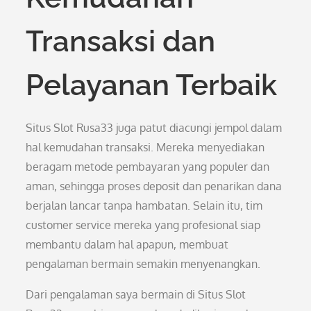
Transaksi dan
Pelayanan Terbaik
Situs Slot Rusa33 juga patut diacungi jempol dalam
hal kemudahan transaksi. Mereka menyediakan
beragam metode pembayaran yang populer dan
aman, sehingga proses deposit dan penarikan dana
berjalan lancar tanpa hambatan. Selain itu, tim
customer service mereka yang profesional siap
membantu dalam hal apapun, membuat
pengalaman bermain semakin menyenangkan.
Dari pengalaman saya bermain di Situs Slot