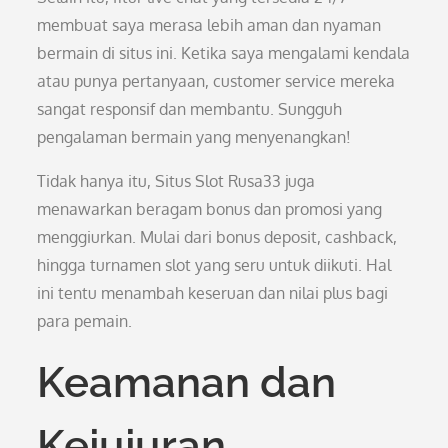
membuat saya merasa lebih aman dan nyaman
bermain di situs ini. Ketika saya mengalami kendala
atau punya pertanyaan, customer service mereka
sangat responsif dan membantu. Sungguh
pengalaman bermain yang menyenangkan!
Tidak hanya itu, Situs Slot Rusa33 juga
menawarkan beragam bonus dan promosi yang
menggiurkan. Mulai dari bonus deposit, cashback,
hingga turnamen slot yang seru untuk diikuti. Hal
ini tentu menambah keseruan dan nilai plus bagi
para pemain.
Keamanan dan
Kejujuran