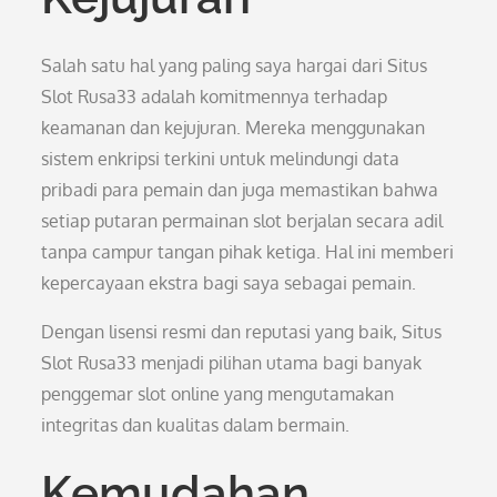
Salah satu hal yang paling saya hargai dari Situs
Slot Rusa33 adalah komitmennya terhadap
keamanan dan kejujuran. Mereka menggunakan
sistem enkripsi terkini untuk melindungi data
pribadi para pemain dan juga memastikan bahwa
setiap putaran permainan slot berjalan secara adil
tanpa campur tangan pihak ketiga. Hal ini memberi
kepercayaan ekstra bagi saya sebagai pemain.
Dengan lisensi resmi dan reputasi yang baik, Situs
Slot Rusa33 menjadi pilihan utama bagi banyak
penggemar slot online yang mengutamakan
integritas dan kualitas dalam bermain.
Kemudahan