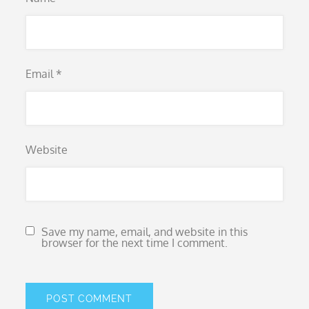
Email
*
Website
Save my name, email, and website in this
browser for the next time I comment.