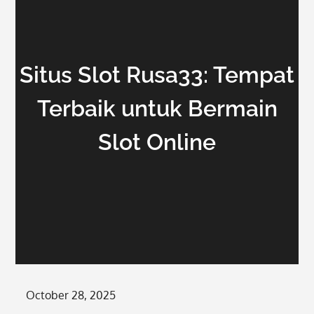
Situs Slot Rusa33: Tempat
Terbaik untuk Bermain
Slot Online
Posted
October 28, 2025