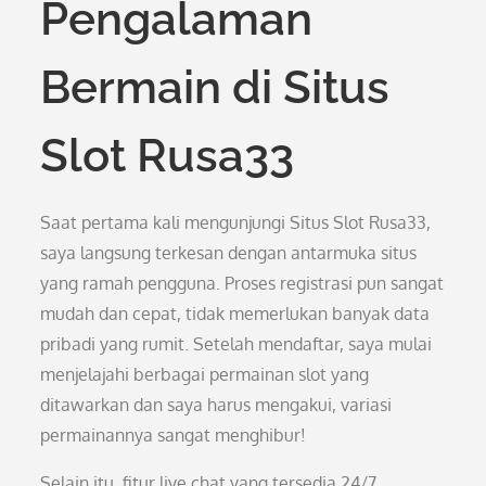
Pengalaman
Bermain di Situs
Slot Rusa33
Saat pertama kali mengunjungi Situs Slot Rusa33,
saya langsung terkesan dengan antarmuka situs
yang ramah pengguna. Proses registrasi pun sangat
mudah dan cepat, tidak memerlukan banyak data
pribadi yang rumit. Setelah mendaftar, saya mulai
menjelajahi berbagai permainan slot yang
ditawarkan dan saya harus mengakui, variasi
permainannya sangat menghibur!
Selain itu, fitur live chat yang tersedia 24/7