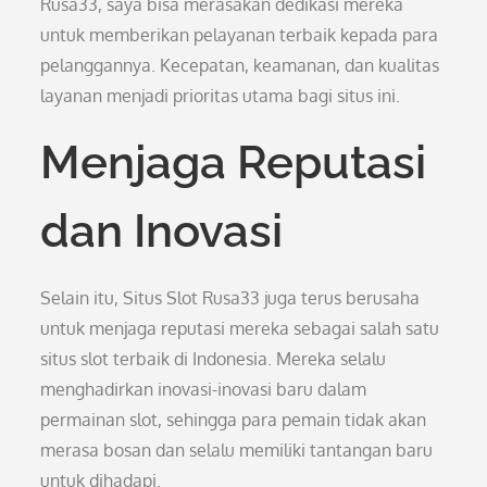
Rusa33, saya bisa merasakan dedikasi mereka
untuk memberikan pelayanan terbaik kepada para
pelanggannya. Kecepatan, keamanan, dan kualitas
layanan menjadi prioritas utama bagi situs ini.
Menjaga Reputasi
dan Inovasi
Selain itu, Situs Slot Rusa33 juga terus berusaha
untuk menjaga reputasi mereka sebagai salah satu
situs slot terbaik di Indonesia. Mereka selalu
menghadirkan inovasi-inovasi baru dalam
permainan slot, sehingga para pemain tidak akan
merasa bosan dan selalu memiliki tantangan baru
untuk dihadapi.