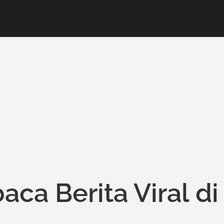
a Berita Viral di