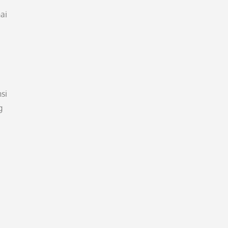
ai
si
g