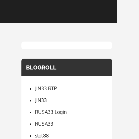
BLOGROLL
JIN33 RTP
JIN33
RUSA33 Login
RUSA33
slot88