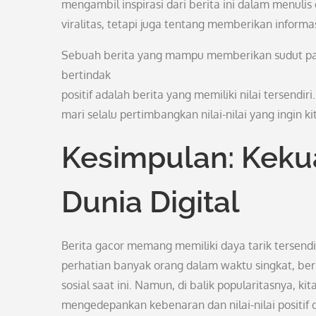
mengambil inspirasi dari berita ini dalam menulis
viralitas, tetapi juga tentang memberikan infor
Sebuah berita yang mampu memberikan sudut pa
bertindak
positif adalah berita yang memiliki nilai tersendir
mari selalu pertimbangkan nilai-nilai yang ingin
Kesimpulan: Keku
Dunia Digital
Berita gacor memang memiliki daya tarik tersend
perhatian banyak orang dalam waktu singkat, ber
sosial saat ini. Namun, di balik popularitasnya, ki
mengedepankan kebenaran dan nilai-nilai positif 