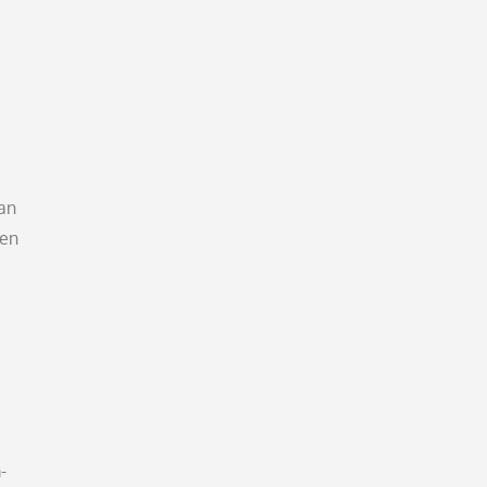
an
ten
-