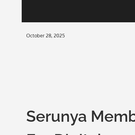
Posted
October 28, 2025
on
Serunya Membac