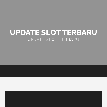
Skip
to
content
UPDATE SLOT TERBARU
UPDATE SLOT TERBARU