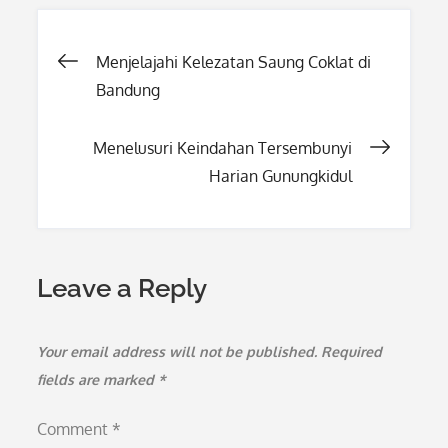
Post
Menjelajahi Kelezatan Saung Coklat di
Bandung
navigation
Menelusuri Keindahan Tersembunyi
Harian Gunungkidul
Leave a Reply
Your email address will not be published.
Required
fields are marked
*
Comment
*