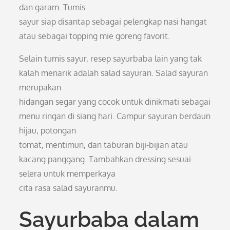
dan garam. Tumis
sayur siap disantap sebagai pelengkap nasi hangat
atau sebagai topping mie goreng favorit.
Selain tumis sayur, resep sayurbaba lain yang tak
kalah menarik adalah salad sayuran. Salad sayuran
merupakan
hidangan segar yang cocok untuk dinikmati sebagai
menu ringan di siang hari. Campur sayuran berdaun
hijau, potongan
tomat, mentimun, dan taburan biji-bijian atau
kacang panggang. Tambahkan dressing sesuai
selera untuk memperkaya
cita rasa salad sayuranmu.
Sayurbaba dalam