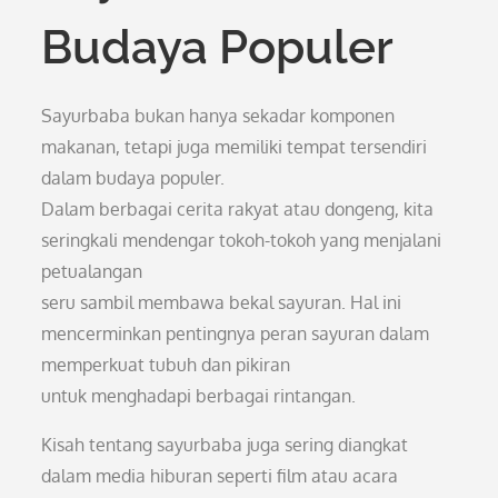
Budaya Populer
Sayurbaba bukan hanya sekadar komponen
makanan, tetapi juga memiliki tempat tersendiri
dalam budaya populer.
Dalam berbagai cerita rakyat atau dongeng, kita
seringkali mendengar tokoh-tokoh yang menjalani
petualangan
seru sambil membawa bekal sayuran. Hal ini
mencerminkan pentingnya peran sayuran dalam
memperkuat tubuh dan pikiran
untuk menghadapi berbagai rintangan.
Kisah tentang sayurbaba juga sering diangkat
dalam media hiburan seperti film atau acara