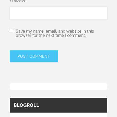
Website
Save my name, email, and website in this
browser for the next time I comment.
BLOGROLL