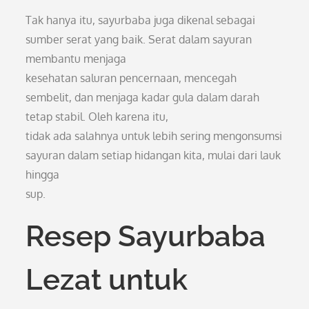
Tak hanya itu, sayurbaba juga dikenal sebagai
sumber serat yang baik. Serat dalam sayuran
membantu menjaga
kesehatan saluran pencernaan, mencegah
sembelit, dan menjaga kadar gula dalam darah
tetap stabil. Oleh karena itu,
tidak ada salahnya untuk lebih sering mengonsumsi
sayuran dalam setiap hidangan kita, mulai dari lauk
hingga
sup.
Resep Sayurbaba
Lezat untuk