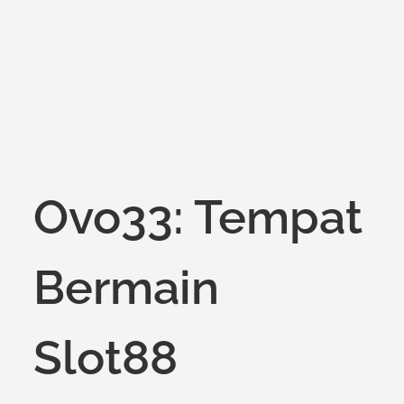
on
Ovo33: Tempat
Bermain
Slot88