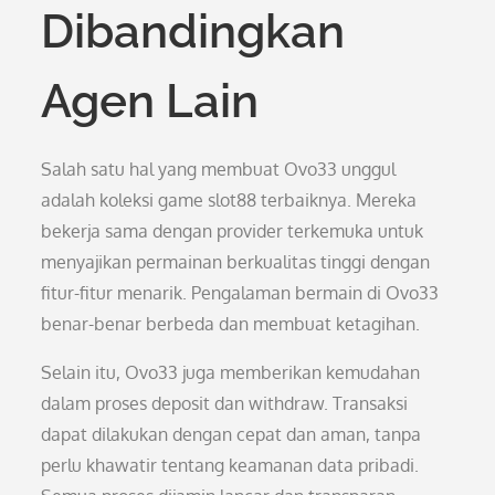
Dibandingkan
Agen Lain
Salah satu hal yang membuat Ovo33 unggul
adalah koleksi game slot88 terbaiknya. Mereka
bekerja sama dengan provider terkemuka untuk
menyajikan permainan berkualitas tinggi dengan
fitur-fitur menarik. Pengalaman bermain di Ovo33
benar-benar berbeda dan membuat ketagihan.
Selain itu, Ovo33 juga memberikan kemudahan
dalam proses deposit dan withdraw. Transaksi
dapat dilakukan dengan cepat dan aman, tanpa
perlu khawatir tentang keamanan data pribadi.