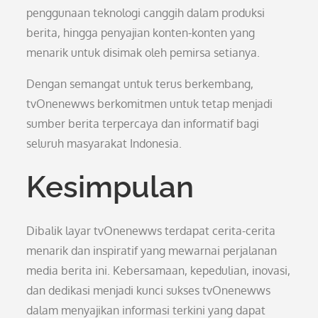
penggunaan teknologi canggih dalam produksi
berita, hingga penyajian konten-konten yang
menarik untuk disimak oleh pemirsa setianya.
Dengan semangat untuk terus berkembang,
tvOnenewws berkomitmen untuk tetap menjadi
sumber berita terpercaya dan informatif bagi
seluruh masyarakat Indonesia.
Kesimpulan
Dibalik layar tvOnenewws terdapat cerita-cerita
menarik dan inspiratif yang mewarnai perjalanan
media berita ini. Kebersamaan, kepedulian, inovasi,
dan dedikasi menjadi kunci sukses tvOnenewws
dalam menyajikan informasi terkini yang dapat