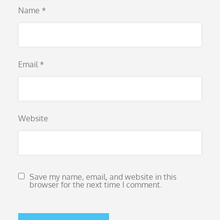
Name
*
Email
*
Website
Save my name, email, and website in this
browser for the next time I comment.