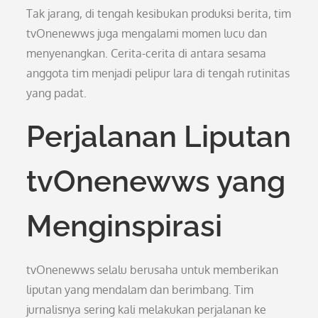
Tak jarang, di tengah kesibukan produksi berita, tim
tvOnenewws juga mengalami momen lucu dan
menyenangkan. Cerita-cerita di antara sesama
anggota tim menjadi pelipur lara di tengah rutinitas
yang padat.
Perjalanan Liputan
tvOnenewws yang
Menginspirasi
tvOnenewws selalu berusaha untuk memberikan
liputan yang mendalam dan berimbang. Tim
jurnalisnya sering kali melakukan perjalanan ke