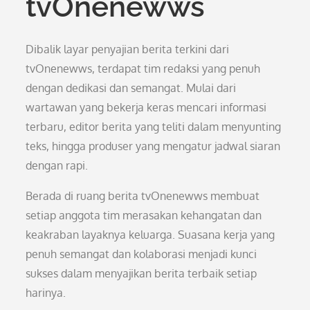
tvOnenewws
Dibalik layar penyajian berita terkini dari
tvOnenewws, terdapat tim redaksi yang penuh
dengan dedikasi dan semangat. Mulai dari
wartawan yang bekerja keras mencari informasi
terbaru, editor berita yang teliti dalam menyunting
teks, hingga produser yang mengatur jadwal siaran
dengan rapi.
Berada di ruang berita tvOnenewws membuat
setiap anggota tim merasakan kehangatan dan
keakraban layaknya keluarga. Suasana kerja yang
penuh semangat dan kolaborasi menjadi kunci
sukses dalam menyajikan berita terbaik setiap
harinya.