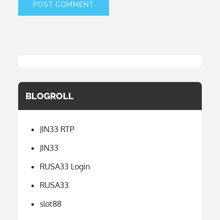
BLOGROLL
JIN33 RTP
JIN33
RUSA33 Login
RUSA33
slot88