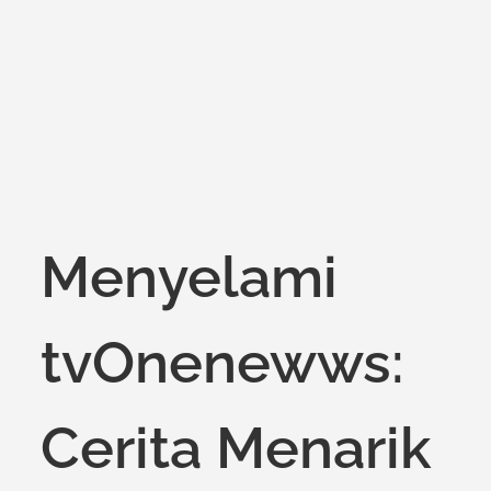
on
Menyelami
tvOnenewws:
Cerita Menarik