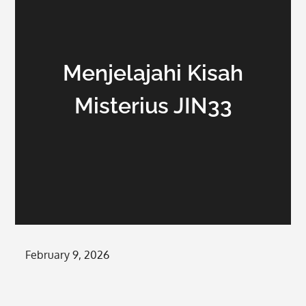
Menjelajahi Kisah
Misterius JIN33
Posted
February 9, 2026
on