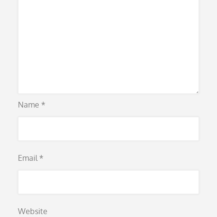
Name
*
Email
*
Website