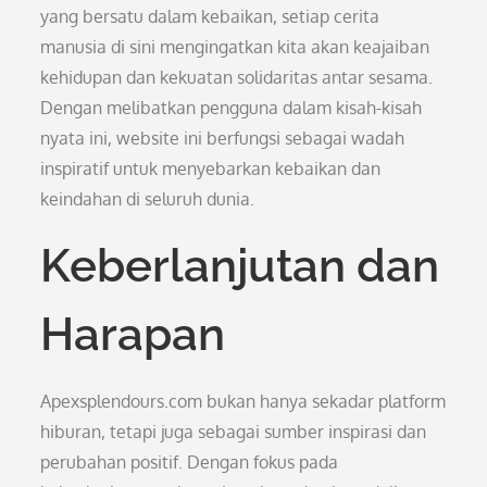
yang bersatu dalam kebaikan, setiap cerita
manusia di sini mengingatkan kita akan keajaiban
kehidupan dan kekuatan solidaritas antar sesama.
Dengan melibatkan pengguna dalam kisah-kisah
nyata ini, website ini berfungsi sebagai wadah
inspiratif untuk menyebarkan kebaikan dan
keindahan di seluruh dunia.
Keberlanjutan dan
Harapan
Apexsplendours.com bukan hanya sekadar platform
hiburan, tetapi juga sebagai sumber inspirasi dan
perubahan positif. Dengan fokus pada