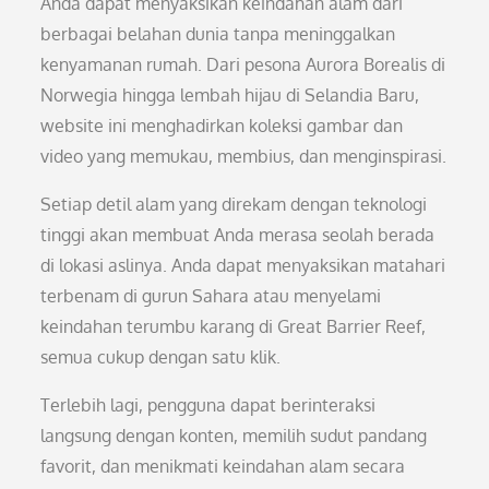
Anda dapat menyaksikan keindahan alam dari
berbagai belahan dunia tanpa meninggalkan
kenyamanan rumah. Dari pesona Aurora Borealis di
Norwegia hingga lembah hijau di Selandia Baru,
website ini menghadirkan koleksi gambar dan
video yang memukau, membius, dan menginspirasi.
Setiap detil alam yang direkam dengan teknologi
tinggi akan membuat Anda merasa seolah berada
di lokasi aslinya. Anda dapat menyaksikan matahari
terbenam di gurun Sahara atau menyelami
keindahan terumbu karang di Great Barrier Reef,
semua cukup dengan satu klik.
Terlebih lagi, pengguna dapat berinteraksi
langsung dengan konten, memilih sudut pandang
favorit, dan menikmati keindahan alam secara