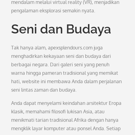
mendalam melalui virtual reality (VR), menjadikan
pengalaman eksplorasi semakin nyata.
Seni dan Budaya
Tak hanya alam, apexsplendours.com juga
menghadirkan kekayaan seni dan budaya dari
berbagai negara. Dari galeri seni yang penuh
warna hingga pameran tradisional yang memikat
hati, website ini membawa Anda dalam perjalanan
seni lintas zaman dan budaya.
Anda dapat menyelami keindahan arsitektur Eropa
klasik, memahami filosofi lukisan Asia, atau
menikmati tarian tradisional Afrika dengan hanya
mengklik layar komputer atau ponsel Anda. Setiap