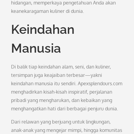
hidangan, memperkaya pengetahuan Anda akan
keanekaragaman kuliner di dunia.
Keindahan
Manusia
Di balik tiap keindahan alam, seni, dan kuliner,
tersimpan juga keajaiban terbesar—yakni
keindahan manusia itu sendiri. Apexsplendours.com
menghadirkan kisah-kisah inspiratif, perjalanan
pribadi yang mengharukan, dan kebaikan yang
menghangatkan hati dari berbagai penjuru dunia.
Dari relawan yang berjuang untuk lingkungan,
anak-anak yang mengejar mimpi, hingga komunitas