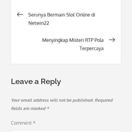
Post
Serunya Bermain Slot Online di
Netwin22
navigation
Menyingkap Misteri RTP Pola
Terpercaya
Leave a Reply
Your email address will not be published.
Required
fields are marked
*
Comment
*