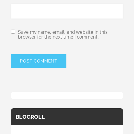
Save my name, email, and website in this
browser for the next time I comment.
BLOGROLL