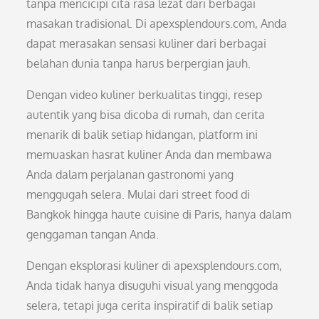
tanpa mencicipi cita rasa lezat dari berbagai
masakan tradisional. Di apexsplendours.com, Anda
dapat merasakan sensasi kuliner dari berbagai
belahan dunia tanpa harus berpergian jauh.
Dengan video kuliner berkualitas tinggi, resep
autentik yang bisa dicoba di rumah, dan cerita
menarik di balik setiap hidangan, platform ini
memuaskan hasrat kuliner Anda dan membawa
Anda dalam perjalanan gastronomi yang
menggugah selera. Mulai dari street food di
Bangkok hingga haute cuisine di Paris, hanya dalam
genggaman tangan Anda.
Dengan eksplorasi kuliner di apexsplendours.com,
Anda tidak hanya disuguhi visual yang menggoda
selera, tetapi juga cerita inspiratif di balik setiap