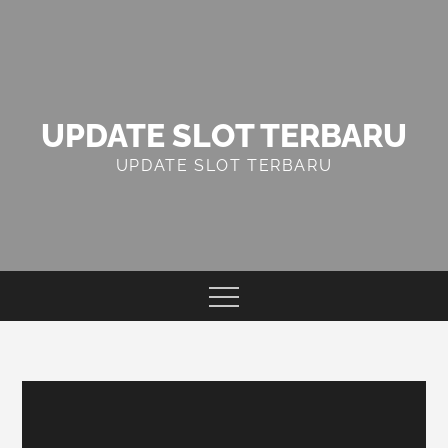
Skip
to
content
UPDATE SLOT TERBARU
UPDATE SLOT TERBARU