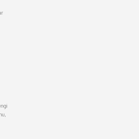
ar
ungi
hu,