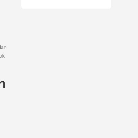
a
dan
uk
m