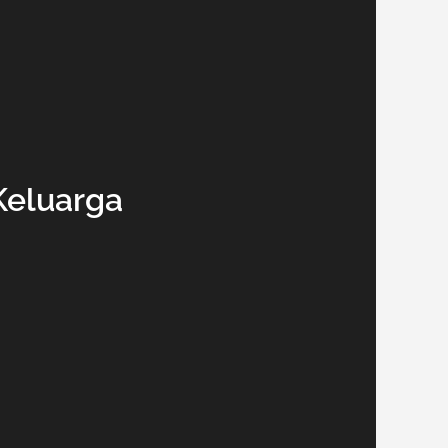
Keluarga