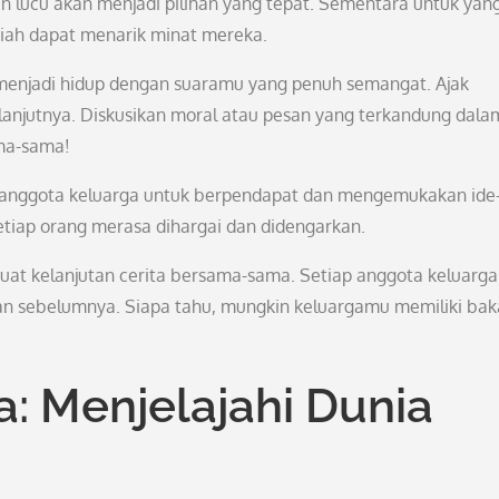
 lucu akan menjadi pilihan yang tepat. Sementara untuk yan
lmiah dapat menarik minat mereka.
a menjadi hidup dengan suaramu yang penuh semangat. Ajak
lanjutnya. Diskusikan moral atau pesan yang terkandung dala
ama-sama!
p anggota keluarga untuk berpendapat dan mengemukakan ide
setiap orang merasa dihargai dan didengarkan.
at kelanjutan cerita bersama-sama. Setiap anggota keluarga
kan sebelumnya. Siapa tahu, mungkin keluargamu memiliki bak
: Menjelajahi Dunia