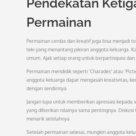
Pendekatan Ketiga
Permainan
Permainan cerdas dan kreatif juga bisa menjadi t
teki yang menantang pikiran anggota keluarga. 
umum. Ajak setiap orang untuk berpartisipasi da
Permainan mendidik seperti ‘Charades’ atau ‘Picti
anggota keluarga dapat mengasah kreativitas, ke
dengan sendirinya.
Jangan lupa untuk memberikan apresiasi kepada se
yang diberikan nilainya sama pentingnya. Diskus
menarik setelahnya.
Setelah permainan selesai, mungkin anggota kel