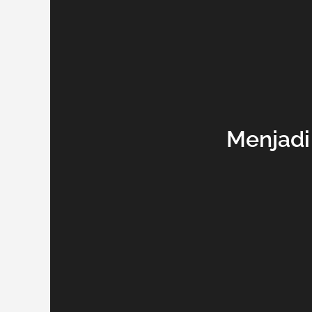
Menjadi