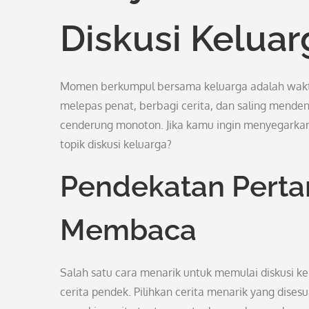
Diskusi Keluar
Momen berkumpul bersama keluarga adalah wakt
melepas penat, berbagi cerita, dan saling mende
cenderung monoton. Jika kamu ingin menyegarka
topik diskusi keluarga?
Pendekatan Perta
Membaca
Salah satu cara menarik untuk memulai diskusi 
cerita pendek. Pilihkan cerita menarik yang dise