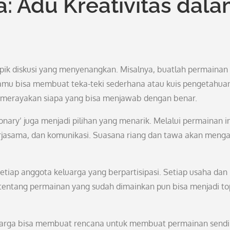
: Adu Kreativitas dal
opik diskusi yang menyenangkan. Misalnya, buatlah permainan 
Kamu bisa membuat teka-teki sederhana atau kuis pengetahua
n merayakan siapa yang bisa menjawab dengan benar.
onary’ juga menjadi pilihan yang menarik. Melalui permainan in
rjasama, dan komunikasi. Suasana riang dan tawa akan mengal
tiap anggota keluarga yang berpartisipasi. Setiap usaha dan 
i tentang permainan yang sudah dimainkan pun bisa menjadi to
uarga bisa membuat rencana untuk membuat permainan sendir