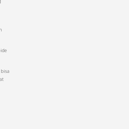
g
m
-ide
 bisa
at