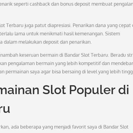
narik seperti cashback dan bonus deposit membuat pengal
Slot Terbaru juga patut diapresiasi. Penarikan dana yang cepat
terlalu lama untuk menikmati hasil kemenangan. Sistem
a dalam melakukan deposit dan penarikan.
menambah keseruan bermain di Bandar Slot Terbaru. Beradu str
an pengalaman bermain yang lebih kompetitif dan mendebar
 permainan saya agar bisa bersaing di level yang lebih tinggi
ainan Slot Populer di
ru
kan, ada beberapa yang menjadi favorit saya di Bandar Slot