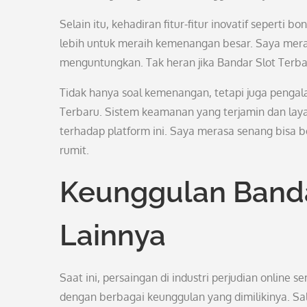
Selain itu, kehadiran fitur-fitur inovatif seperti
lebih untuk meraih kemenangan besar. Saya meras
menguntungkan. Tak heran jika Bandar Slot Terbar
Tidak hanya soal kemenangan, tetapi juga penga
Terbaru. Sistem keamanan yang terjamin dan la
terhadap platform ini. Saya merasa senang bisa b
rumit.
Keunggulan Bandar
Lainnya
Saat ini, persaingan di industri perjudian online 
dengan berbagai keunggulan yang dimilikinya. S