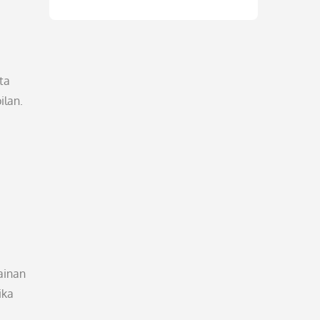
ta
ilan.
ainan
ika