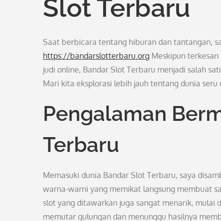
Slot Terbaru
Saat berbicara tentang hiburan dan tantangan, sa
https://bandarslotterbaru.org
Meskipun terkesan 
judi online, Bandar Slot Terbaru menjadi salah sa
Mari kita eksplorasi lebih jauh tentang dunia seru 
Pengalaman Berma
Terbaru
Memasuki dunia Bandar Slot Terbaru, saya disa
warna-warni yang memikat langsung membuat saya
slot yang ditawarkan juga sangat menarik, mulai 
memutar gulungan dan menunggu hasilnya membu