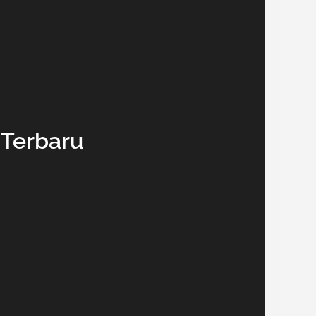
 Terbaru