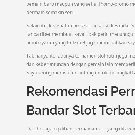
pemain baru maupun yang setia. Promo-promo me
bermain semakin seru.
Selain itu, kecepatan proses transaksi di Bandar 
tanpa ribet membuat saya tidak perlu menunggu 
pembayaran yang fleksibel juga memudahkan say
Tak hanya itu, adanya turnamen slot rutin juga 
dan keberuntungan dengan pemain lain memberik
Saya sering merasa tertantang untuk meningkatkan
Rekomendasi Perm
Bandar Slot Terba
Dari beragam pilihan permainan slot yang ditawar