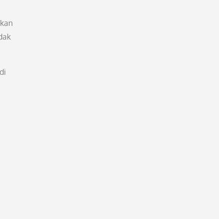
rkan
dak
di