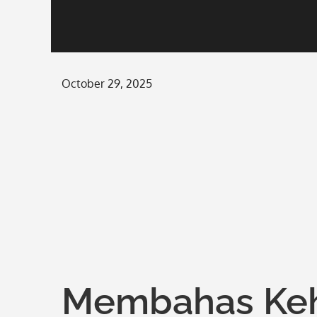
Posted
October 29, 2025
on
Membahas Keh