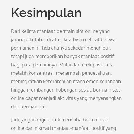
Kesimpulan
Dari kelima manfaat bermain slot online yang
jarang diketahui di atas, kita bisa melihat bahwa
permainan ini tidak hanya sekedar menghibur,
tetapi juga memberikan banyak manfaat positif
bagi para pemainnya. Mulai dari melepas stres,
melatih konsentrasi, menambah pengetahuan,
meningkatkan keterampilan manajemen keuangan,
hingga membangun hubungan sosial, bermain slot
online dapat menjadi aktivitas yang menyenangkan
dan bermanfaat.
Jadi, jangan ragu untuk mencoba bermain slot
online dan nikmati manfaat-manfaat positif yang