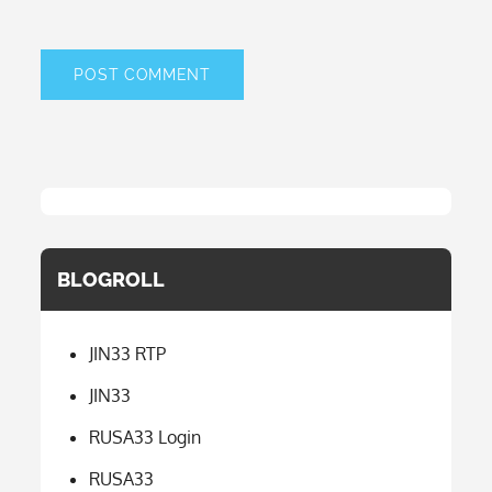
BLOGROLL
JIN33 RTP
JIN33
RUSA33 Login
RUSA33