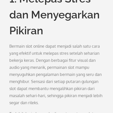
dan Menyegarkan
Pikiran
Bermain slot online dapat menjadi salah satu cara
yang efektif untuk melepas stres setelah seharian
bekerja keras. Dengan berbagai fitur visual dan
audio yang menarik, permainan slot mampu
menyuguhkan pengalaman bermain yang seru dan
menghibur. Sensasi dari setiap putaran gulungan
slot dapat membantu mengalihkan pikiran dari
masalah sehari-hari, sehingga pikiran menjadi lebih
segar dan rileks.