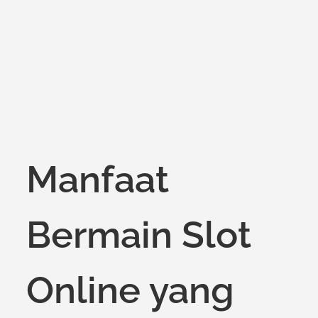
on
Manfaat
Bermain Slot
Online yang