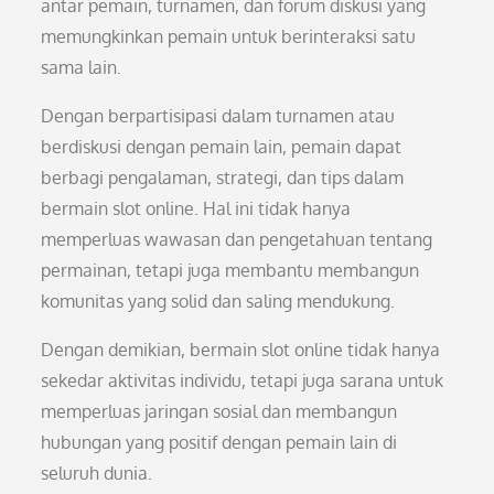
antar pemain, turnamen, dan forum diskusi yang
memungkinkan pemain untuk berinteraksi satu
sama lain.
Dengan berpartisipasi dalam turnamen atau
berdiskusi dengan pemain lain, pemain dapat
berbagi pengalaman, strategi, dan tips dalam
bermain slot online. Hal ini tidak hanya
memperluas wawasan dan pengetahuan tentang
permainan, tetapi juga membantu membangun
komunitas yang solid dan saling mendukung.
Dengan demikian, bermain slot online tidak hanya
sekedar aktivitas individu, tetapi juga sarana untuk
memperluas jaringan sosial dan membangun
hubungan yang positif dengan pemain lain di
seluruh dunia.