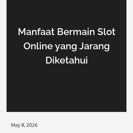
Manfaat Bermain Slot
Online yang Jarang
Diketahui
Posted
May 8, 2026