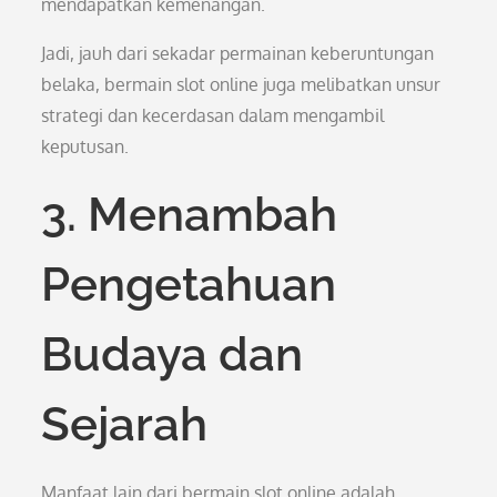
mendapatkan kemenangan.
Jadi, jauh dari sekadar permainan keberuntungan
belaka, bermain slot online juga melibatkan unsur
strategi dan kecerdasan dalam mengambil
keputusan.
3. Menambah
Pengetahuan
Budaya dan
Sejarah
Manfaat lain dari bermain slot online adalah