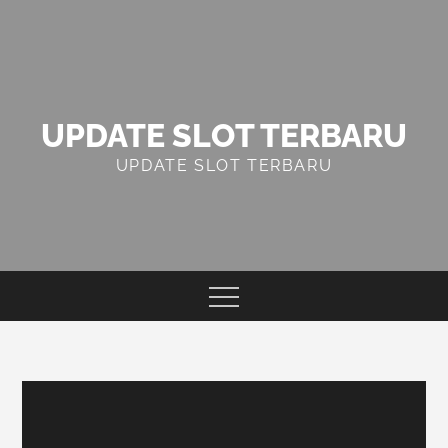
Skip
to
content
UPDATE SLOT TERBARU
UPDATE SLOT TERBARU