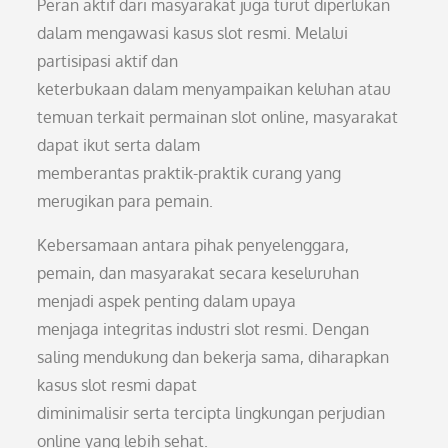
Peran aktif dari masyarakat juga turut diperlukan
dalam mengawasi kasus slot resmi. Melalui
partisipasi aktif dan
keterbukaan dalam menyampaikan keluhan atau
temuan terkait permainan slot online, masyarakat
dapat ikut serta dalam
memberantas praktik-praktik curang yang
merugikan para pemain.
Kebersamaan antara pihak penyelenggara,
pemain, dan masyarakat secara keseluruhan
menjadi aspek penting dalam upaya
menjaga integritas industri slot resmi. Dengan
saling mendukung dan bekerja sama, diharapkan
kasus slot resmi dapat
diminimalisir serta tercipta lingkungan perjudian
online yang lebih sehat.