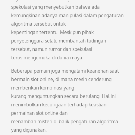
spekulasi yang menyebutkan bahwa ada
kemungkinan adanya manipulasi dalam pengaturan
algoritma tersebut untuk
kepentingan tertentu. Meskipun pihak
penyelenggara selalu membantah tudingan
tersebut, namun rumor dan spekulasi
terus mengemuka di dunia maya.
Beberapa pemain juga mengalami keanehan saat
bermain slot online, di mana mesin cenderung
memberikan kombinasi yang
kurang menguntungkan secara berulang. Hal ini
menimbulkan kecurigaan terhadap keaslian
permainan slot online dan
menambah misteri di balik pengaturan algoritma
yang digunakan.