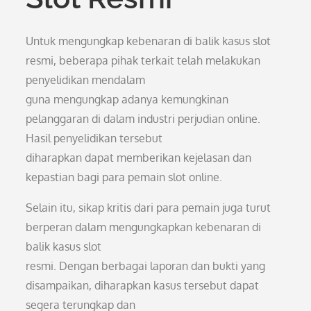
Untuk mengungkap kebenaran di balik kasus slot
resmi, beberapa pihak terkait telah melakukan
penyelidikan mendalam
guna mengungkap adanya kemungkinan
pelanggaran di dalam industri perjudian online.
Hasil penyelidikan tersebut
diharapkan dapat memberikan kejelasan dan
kepastian bagi para pemain slot online.
Selain itu, sikap kritis dari para pemain juga turut
berperan dalam mengungkapkan kebenaran di
balik kasus slot
resmi. Dengan berbagai laporan dan bukti yang
disampaikan, diharapkan kasus tersebut dapat
segera terungkap dan